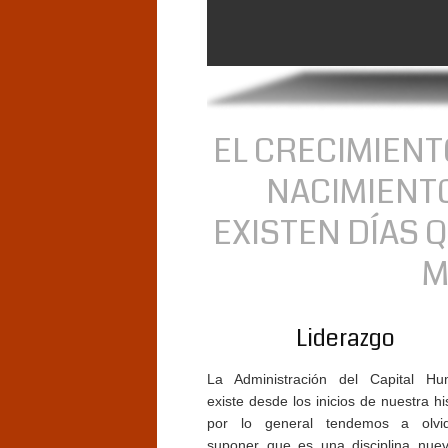
EL CRECIMIEN
NACIMIENTO
EXISTEN DÍAS 
M
Liderazgo
La Administración del Capital Hu
existe desde los inicios de nuestra his
por lo general tendemos a olvi
suponer que es una disciplina nue