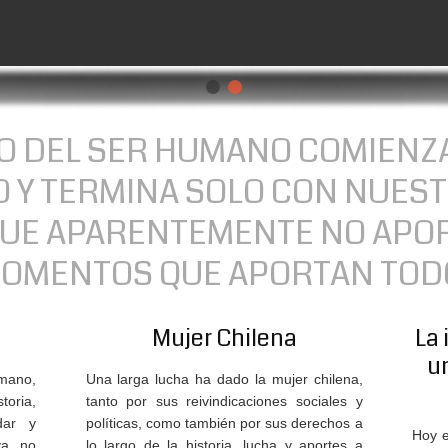
TO DEL SER HUMANO COMIENZ
 Y TERMINA SOLO CON NUES
QUE APARENTEMENTE NO APO
OMENTOS QUE APORTAN TOD
Mujer Chilena
La 
u
mano,
Una larga lucha ha dado la mujer chilena,
toria,
tanto por sus reivindicaciones sociales y
dar y
políticas, como también por sus derechos a
Hoy e
va, no
lo largo de la historia, lucha y aportes a