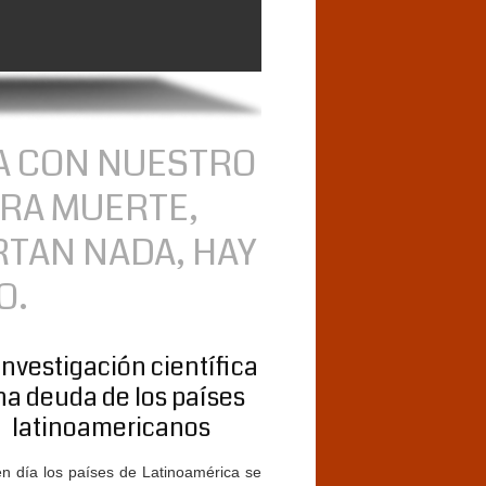
A CON NUESTRO
TRA MUERTE,
RTAN NADA, HAY
O.
investigación científica
na deuda de los países
latinoamericanos
n día los países de Latinoamérica se