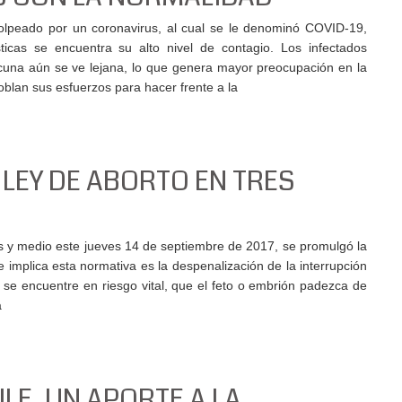
olpeado por un coronavirus, al cual se le denominó COVID-19,
sticas se encuentra su alto nivel de contagio. Los infectados
cuna aún se ve lejana, lo que genera mayor preocupación en la
blan sus esfuerzos para hacer frente a la
LEY DE ABORTO EN TRES
s y medio este jueves 14 de septiembre de 2017, se promulgó la
e implica esta normativa es la despenalización de la interrupción
se encuentre en riesgo vital, que el feto o embrión padezca de
a
LE, UN APORTE A LA