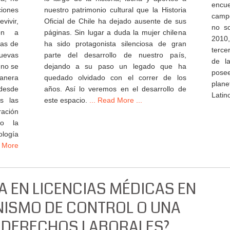
encue
ciones
nuestro patrimonio cultural que la Historia
campo
ivir,
Oficial de Chile ha dejado ausente de sus
no so
ron a
páginas. Sin lugar a duda la mujer chilena
2010
mas de
ha sido protagonista silenciosa de gran
terce
uevas
parte del desarrollo de nuestro país,
de l
 no se
dejando a su paso un legado que ha
posee
anera
quedado olvidado con el correr de los
plan
desde
años. Así lo veremos en el desarrollo de
Latin
s las
este espacio.
... Read More ...
ración
mo la
logía
 More
A EN LICENCIAS MÉDICAS EN
NISMO DE CONTROL O UNA
 DERECHOS LABORALES?