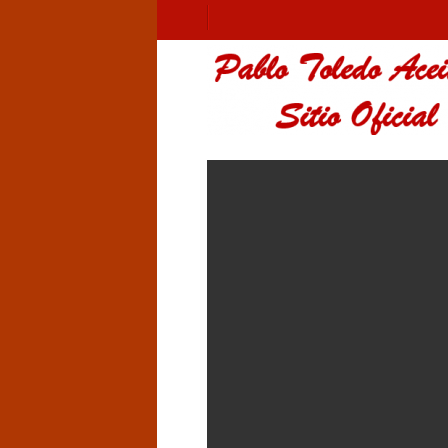
cencias médicas en
e control o una
s laborales?
icas otorga a los trabajadores
ndo se ven impedidos de
mbargo, este